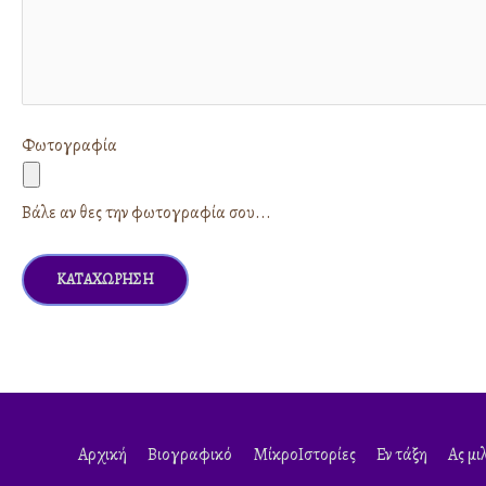
Φωτογραφία
Βάλε αν θες την φωτογραφία σου...
Αρχική
Βιογραφικό
ΜίκροΙστορίες
Εν τάξη
Ας μι