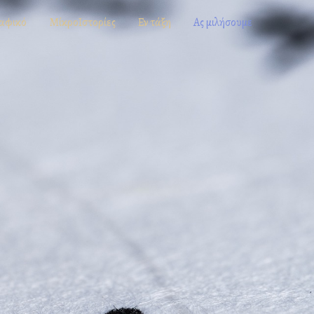
αφικό
ΜίκροΙστορίες
Εν τάξη
Ας μιλήσουμε