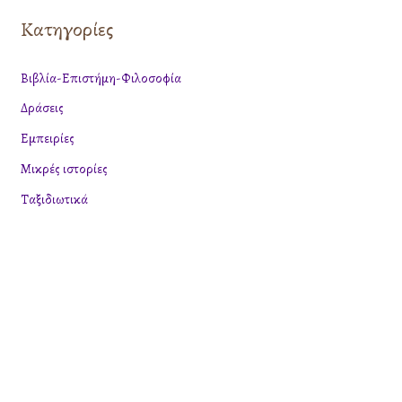
ζ
Κατηγορίες
ή
τ
Βιβλία-Επιστήμη-Φιλοσοφία
η
Δράσεις
σ
η
Εμπειρίες
γ
Μικρές ιστορίες
ι
Ταξιδιωτικά
α
: