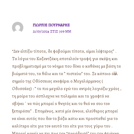
ΓΙΏΡΓΟΣ ΠΟΥΡΝΆΡΗΣ
21/07/2024 ΣΤΙΣ 7:39 ΜΜ
“Δεν ελπίζω τίποτα, δε φοβούμαι τίποτα, είμαι λέφτερος” .
Τα λόγια του Καζαντζάκη αποτελούν τροφή για σκέψη και
προβληματισμό με το νόημα που δίνει ο καθένας με βάση τα
βιώματά του, τα θέλω και τα ” πιστεύω” του. Σε κάποιο άλλο
σημείο της Οδύσσειας αναφέρει ο Μεγαλάρμενος (
Οδυσσέας) : ” το πιο μεγάλο εγώ του αντρός λογιάζω χρέος ,
τη μοίρα του άσπλαχνα να πολεμάει και το γραφτό να
σβήνει ` να πώς μπορεί ο θνητός και το θεό να σου τον
ξεπεράσει” . Επομένως, κατά μία έννοια, ελεύθερος μπορεί
να είναι αυτός που δεν το βάζει κάτω και προσπαθεί για το
καλύτερο είτε για τον εαυτό του είτε για τους γύρω του .
Μπορεί κανείς να πει πως τον “παράδεισό” του τον φτιάχνει