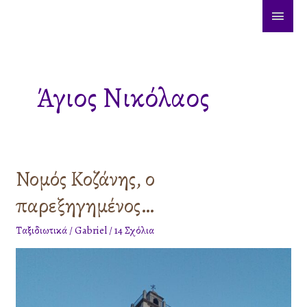
Μετάβαση
ΚΎΡΙ
στο
ΜΕΝ
περιεχόμενο
Άγιος Νικόλαος
Νομός Κοζάνης, ο
Νομός
Κοζάνης,
παρεξηγημένος…
ο
παρεξηγημένος…
Ταξιδιωτικά
/
Gabriel
/
14 Σχόλια