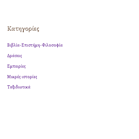
ν
α
ζ
Κατηγορίες
ή
τ
Βιβλία-Επιστήμη-Φιλοσοφία
η
Δράσεις
σ
η
Εμπειρίες
γ
Μικρές ιστορίες
ι
Ταξιδιωτικά
α
: