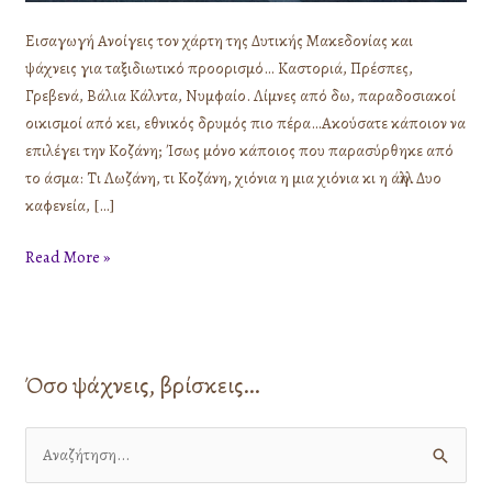
Εισαγωγή Ανοίγεις τον χάρτη της Δυτικής Μακεδονίας και
ψάχνεις για ταξιδιωτικό προορισμό… Καστοριά, Πρέσπες,
Γρεβενά, Βάλια Κάλντα, Νυμφαίο. Λίμνες από δω, παραδοσιακοί
οικισμοί από κει, εθνικός δρυμός πιο πέρα…Ακούσατε κάποιον να
επιλέγει την Κοζάνη; Ίσως μόνο κάποιος που παρασύρθηκε από
το άσμα: Τι Λωζάνη, τι Κοζάνη, χιόνια η μια χιόνια κι η άλλη. Δυο
καφενεία, […]
Read More »
Όσο ψάχνεις, βρίσκεις…
Α