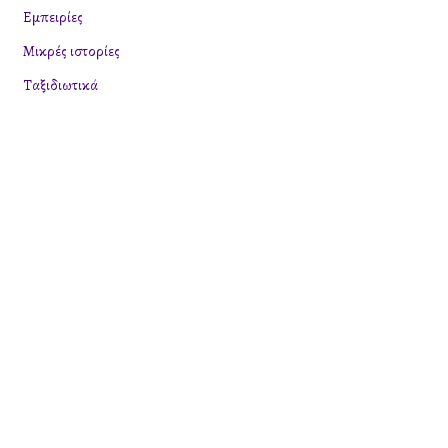
η
Εμπειρίες
γ
Μικρές ιστορίες
ι
Ταξιδιωτικά
α
: