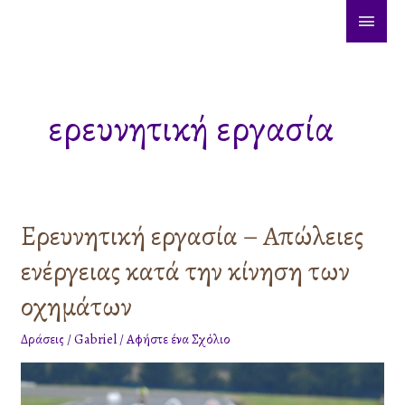
Μετάβαση
ΚΎΡΙ
στο
ΜΕΝ
περιεχόμενο
ερευνητική εργασία
Ερευνητική εργασία – Απώλειες
Ερευνητική
εργασία
ενέργειας κατά την κίνηση των
–
Απώλειες
οχημάτων
ενέργειας
Δράσεις
/
Gabriel
/
Αφήστε ένα Σχόλιο
κατά
την
κίνηση