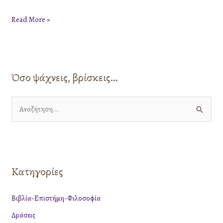
Read More »
Όσο ψάχνεις, βρίσκεις…
Α
ν
α
ζ
Κατηγορίες
ή
τ
Βιβλία-Επιστήμη-Φιλοσοφία
η
Δράσεις
σ