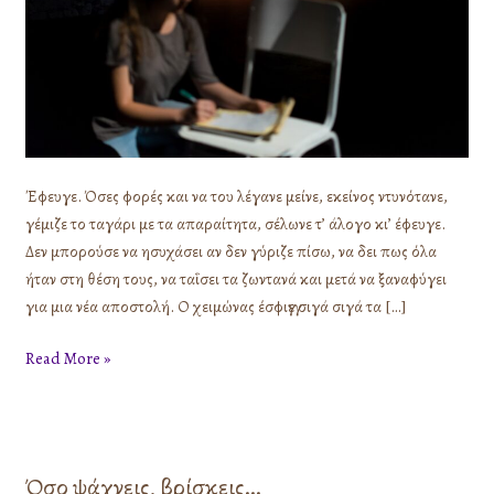
Έφευγε. Όσες φορές και να του λέγανε μείνε, εκείνος ντυνότανε,
γέμιζε το ταγάρι με τα απαραίτητα, σέλωνε τ’ άλογο κι’ έφευγε.
Δεν μπορούσε να ησυχάσει αν δεν γύριζε πίσω, να δει πως όλα
ήταν στη θέση τους, να ταΐσει τα ζωντανά και μετά να ξαναφύγει
για μια νέα αποστολή. Ο χειμώνας έσφιγγε σιγά σιγά τα […]
Read More »
Όσο ψάχνεις, βρίσκεις…