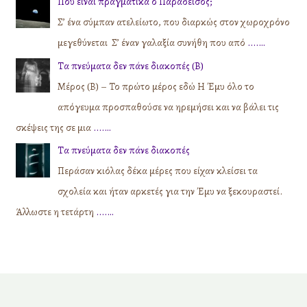
Πού είναι πραγματικά ο Παράδεισος;
Σ’ ένα σύμπαν ατελείωτο, που διαρκώς στον χωροχρόνο
μεγεθύνεται Σ’ έναν γαλαξία συνήθη που από
....…
Τα πνεύματα δεν πάνε διακοπές (Β)
Μέρος (Β) – Το πρώτο μέρος εδώ Η Έμυ όλο το
απόγευμα προσπαθούσε να ηρεμήσει και να βάλει τις
σκέψεις της σε μια
....…
Τα πνεύματα δεν πάνε διακοπές
Περάσαν κιόλας δέκα μέρες που είχαν κλείσει τα
σχολεία και ήταν αρκετές για την Έμυ να ξεκουραστεί.
Άλλωστε η τετάρτη
....…