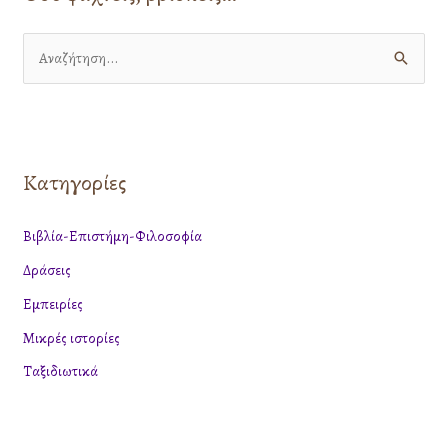
Α
ν
α
ζ
Κατηγορίες
ή
τ
Βιβλία-Επιστήμη-Φιλοσοφία
η
Δράσεις
σ
η
Εμπειρίες
γ
Μικρές ιστορίες
ι
Ταξιδιωτικά
α
: