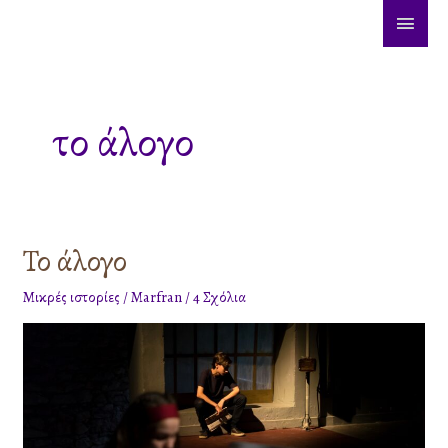
Μετάβαση
ΚΎΡΙ
στο
ΜΕΝ
περιεχόμενο
το άλογο
Το άλογο
Το
άλογο
Μικρές ιστορίες
/
Marfran
/
4 Σχόλια