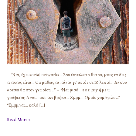
– “Ναι, έχει social networks… Σου έστειλα το fb του, μπες να δεις
τι τύπος είναι… Θα μάθεις τα πάντα γι’ αυτόν σε 10 λεπτά… Αν σου
αρέσει θα στον γνωρίσω…” – “Ναι μισό… ε ε ε με y ή με u
γράφεται; Α ναι… άσε τον βρήκα… Χμμμ… Ωραίο χαμόγελο…” –
“Εμμμ ναι… καλό […]
Read More »