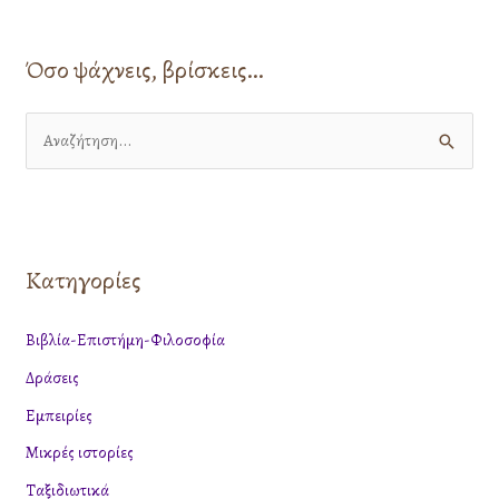
Όσο ψάχνεις, βρίσκεις…
Α
ν
α
ζ
Κατηγορίες
ή
τ
Βιβλία-Επιστήμη-Φιλοσοφία
η
Δράσεις
σ
η
Εμπειρίες
γ
Μικρές ιστορίες
ι
Ταξιδιωτικά