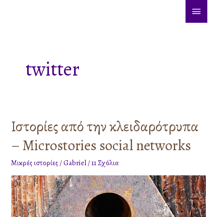
Μετάβαση
ΚΎΡΙ
στο
ΜΕΝ
περιεχόμενο
twitter
Ιστορίες από την κλειδαρότρυπα
Ιστορίες
από
– Microstories social networks
την
κλειδαρότρυπα
Μικρές ιστορίες
/
Gabriel
/
11 Σχόλια
–
Microstories
social
networks