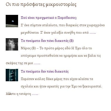
Οι πιο πρόσφατες μικροιστορίες
Πού είναι πραγματικά ο Παράδεισος;
Σ’ ένα σύμπαν ατελείωτο, που διαρκώς στον χωροχρόνο
μεγεθύνεται Σ’ έναν γαλαξία συνήθη που από
....…
Τα πνεύματα δεν πάνε διακοπές (Β)
Μέρος (Β) – Το πρώτο μέρος εδώ Η Έμυ όλο το
απόγευμα προσπαθούσε να ηρεμήσει και να βάλει τις
σκέψεις της σε μια
....…
Τα πνεύματα δεν πάνε διακοπές
Περάσαν κιόλας δέκα μέρες που είχαν κλείσει τα
σχολεία και ήταν αρκετές για την Έμυ να ξεκουραστεί.
Άλλωστε η τετάρτη
....…