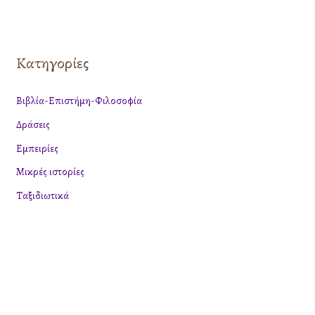
α
ζ
Κατηγορίες
ή
τ
Βιβλία-Επιστήμη-Φιλοσοφία
η
Δράσεις
σ
η
Εμπειρίες
γ
Μικρές ιστορίες
ι
Ταξιδιωτικά
α
: