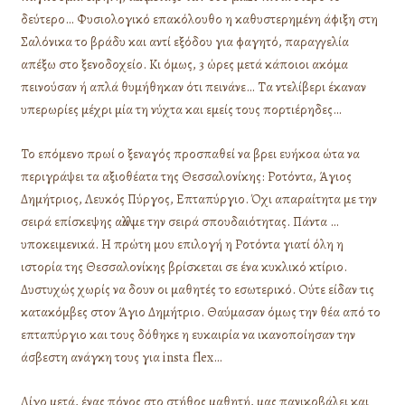
δεύτερο… Φυσιολογικό επακόλουθο η καθυστερημένη άφιξη στη
Σαλόνικα το βράδυ και αντί εξόδου για φαγητό, παραγγελία
απέξω στο ξενοδοχείο. Κι όμως, 3 ώρες μετά κάποιοι ακόμα
πεινούσαν ή απλά θυμήθηκαν ότι πεινάνε… Τα ντελίβερι έκαναν
υπερωρίες μέχρι μία τη νύχτα και εμείς τους πορτιέρηδες…
Το επόμενο πρωί ο ξεναγός προσπαθεί να βρει ευήκοα ώτα να
περιγράψει τα αξιοθέατα της Θεσσαλονίκης: Ροτόντα, Άγιος
Δημήτριος, Λευκός Πύργος, Επταπύργιο. Όχι απαραίτητα με την
σειρά επίσκεψης αλλά με την σειρά σπουδαιότητας. Πάντα …
υποκειμενικά. Η πρώτη μου επιλογή η Ροτόντα γιατί όλη η
ιστορία της Θεσσαλονίκης βρίσκεται σε ένα κυκλικό κτίριο.
Δυστυχώς χωρίς να δουν οι μαθητές το εσωτερικό. Ούτε είδαν τις
κατακόμβες στον Άγιο Δημήτριο. Θαύμασαν όμως την θέα από το
επταπύργιο και τους δόθηκε η ευκαιρία να ικανοποίησαν την
άσβεστη ανάγκη τους για insta flex…
Λίγο μετά, ένας πόνος στο στήθος μαθητή, μας πανικοβάλει και