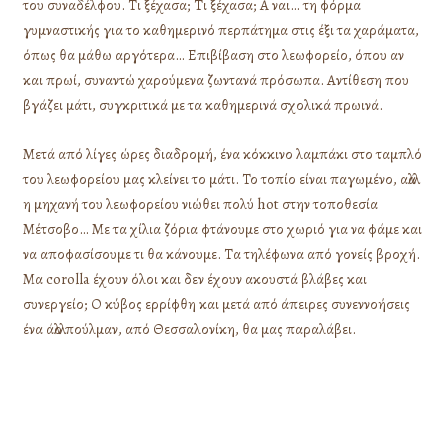
του συναδέλφου. Τι ξέχασα; Τι ξέχασα; Α ναι… τη φόρμα
γυμναστικής για το καθημερινό περπάτημα στις έξι τα χαράματα,
όπως θα μάθω αργότερα… Επιβίβαση στο λεωφορείο, όπου αν
και πρωί, συναντώ χαρούμενα ζωντανά πρόσωπα. Αντίθεση που
βγάζει μάτι, συγκριτικά με τα καθημερινά σχολικά πρωινά.
Μετά από λίγες ώρες διαδρομή, ένα κόκκινο λαμπάκι στο ταμπλό
του λεωφορείου μας κλείνει το μάτι. Το τοπίο είναι παγωμένο, αλλά
η μηχανή του λεωφορείου νιώθει πολύ hot στην τοποθεσία
Μέτσοβο… Με τα χίλια ζόρια φτάνουμε στο χωριό για να φάμε και
να αποφασίσουμε τι θα κάνουμε. Τα τηλέφωνα από γονείς βροχή.
Μα corolla έχουν όλοι και δεν έχουν ακουστά βλάβες και
συνεργείο; Ο κύβος ερρίφθη και μετά από άπειρες συνεννοήσεις
ένα άλλο πούλμαν, από Θεσσαλονίκη, θα μας παραλάβει.