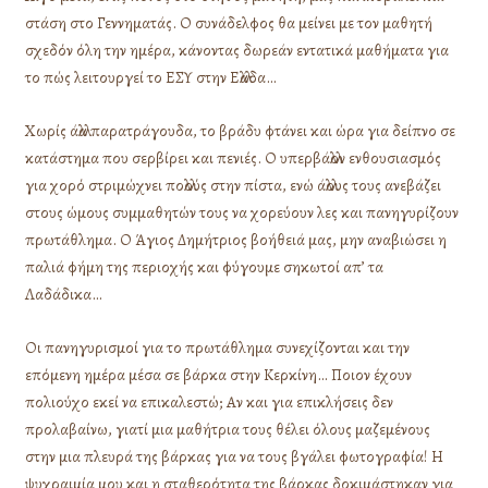
στάση στο Γεννηματάς. Ο συνάδελφος θα μείνει με τον μαθητή
σχεδόν όλη την ημέρα, κάνοντας δωρεάν εντατικά μαθήματα για
το πώς λειτουργεί το ΕΣΥ στην Ελλάδα…
Χωρίς άλλα παρατράγουδα, το βράδυ φτάνει και ώρα για δείπνο σε
κατάστημα που σερβίρει και πενιές. Ο υπερβάλλον ενθουσιασμός
για χορό στριμώχνει πολλούς στην πίστα, ενώ άλλους τους ανεβάζει
στους ώμους συμμαθητών τους να χορεύουν λες και πανηγυρίζουν
πρωτάθλημα. Ο Άγιος Δημήτριος βοήθειά μας, μην αναβιώσει η
παλιά φήμη της περιοχής και φύγουμε σηκωτοί απ’ τα
Λαδάδικα…
Οι πανηγυρισμοί για το πρωτάθλημα συνεχίζονται και την
επόμενη ημέρα μέσα σε βάρκα στην Κερκίνη… Ποιον έχουν
πολιούχο εκεί να επικαλεστώ; Αν και για επικλήσεις δεν
προλαβαίνω, γιατί μια μαθήτρια τους θέλει όλους μαζεμένους
στην μια πλευρά της βάρκας για να τους βγάλει φωτογραφία! Η
ψυχραιμία μου και η σταθερότητα της βάρκας δοκιμάστηκαν για