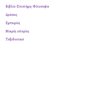
τ
Βιβλία-Επιστήμη-Φιλοσοφία
η
Δράσεις
σ
η
Εμπειρίες
γ
Μικρές ιστορίες
ι
Ταξιδιωτικά
α
: