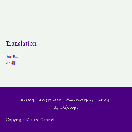
Translation
by
Αρχική
Βιογραφικό
ΜίκροΙστορίες
Εν τάξη
Ας μιλήσουμε
Copyright © 2026 Gabriel