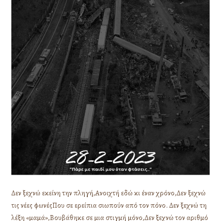
Δεν ξεχνώ εκείνη την πληγή,Ανοιχτή εδώ κι έναν χρόνο,Δεν ξεχνώ
τις νέες φωνέςΠου σε ερείπια σιωπούν από τον πόνο. Δεν ξεχνώ τη
λέξη «μαμά»,Βουβάθηκε σε μια στιγμή μόνο,Δεν ξεχνώ τον αριθμό