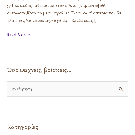
57,Που ακόμη πνίγεται από τον φθόνο. 57 τριαντάφυλλα
φύτρωσαν,Κόκκινα με 28 αγκάθες,Κλαιν’ και τ’ αστέρια που δε
γλίτωσαν,Μα μάτωσαν 57 αγάπες… Κλαίει και η […]
Read More »
Όσο ψάχνεις, βρίσκεις…
Α
ν
α
ζ
Κατηγορίες
ή