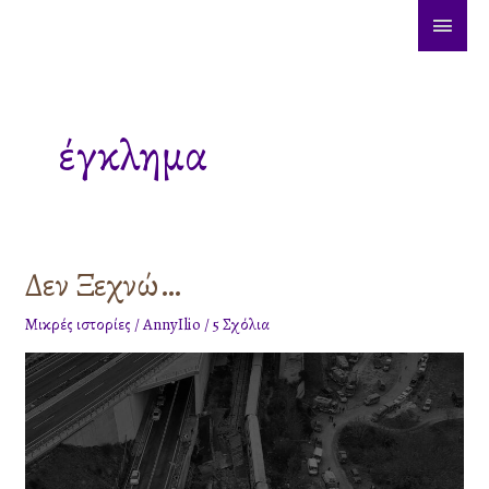
Μετάβαση
ΚΎΡΙ
στο
ΜΕΝ
περιεχόμενο
έγκλημα
Δεν Ξεχνώ…
Δεν
Ξεχνώ…
Μικρές ιστορίες
/
AnnyIlio
/
5 Σχόλια