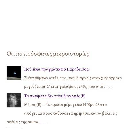
Οι πιο πρόσφατες μικροιστορίες
Πού είναι πραγματικά ο Παράδεισος;
Σ’ ένα σύμπαν ατελείωτο, που διαρκώς στον χωροχρόνο
μεγεθύνεται Σ’ έναν γαλαξία συνήθη που από
....…
Τα πνεύματα δεν πάνε διακοπές (Β)
Μέρος (Β) – Το πρώτο μέρος εδώ Η Έμυ όλο το
απόγευμα προσπαθούσε να ηρεμήσει και να βάλει τις
σκέψεις της σε μια
....…