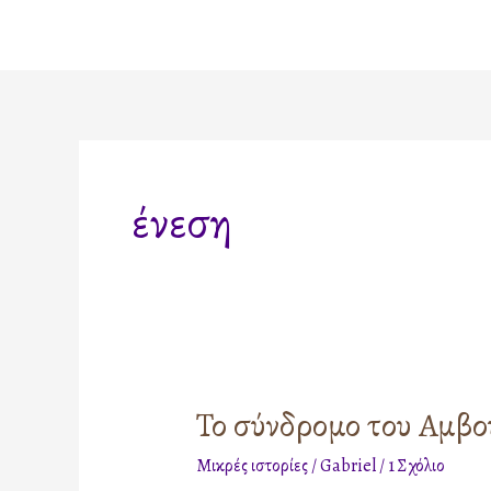
Μετάβαση
στο
περιεχόμενο
ένεση
Το σύνδρομο του Αμβο
Το
σύνδρομο
Μικρές ιστορίες
/
Gabriel
/
1 Σχόλιο
του