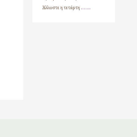
Άλλωστε η τετάρτη
....…