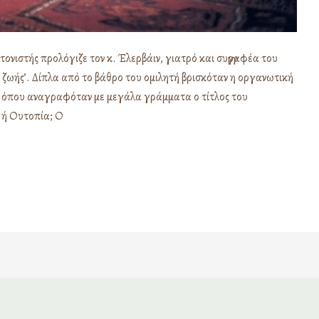
τονιστής προλόγιζε τον κ. Έλερβάιν, γιατρό και συγγραφέα του
ας ζωής’. Δίπλα από το βάθρο του ομιλητή βρισκόταν η οργανωτική
ς όπου αναγραφόταν με μεγάλα γράμματα ο τίτλος του
 ή Ουτοπία; Ο