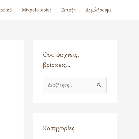
αφικό
ΜίκροΙστορίες
Εν τάξη
Ας μιλήσουμε
Όσο ψάχνεις,
βρίσκεις…
Α
ν
α
ζ
ή
Κατηγορίες
τ