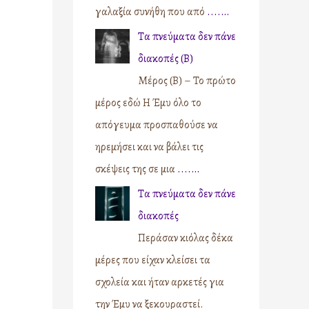
γαλαξία συνήθη που από
....…
Τα πνεύματα δεν πάνε
διακοπές (Β)
Μέρος (Β) – Το πρώτο
μέρος εδώ Η Έμυ όλο το
απόγευμα προσπαθούσε να
ηρεμήσει και να βάλει τις
σκέψεις της σε μια
....…
Τα πνεύματα δεν πάνε
διακοπές
Περάσαν κιόλας δέκα
μέρες που είχαν κλείσει τα
σχολεία και ήταν αρκετές για
την Έμυ να ξεκουραστεί.