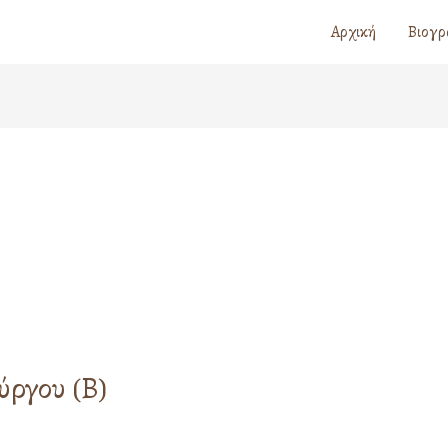
Αρχική
Βιογρ
ύργου (Β)