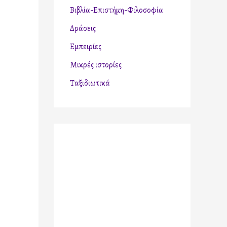
Βιβλία-Επιστήμη-Φιλοσοφία
η
σ
Δράσεις
η
Εμπειρίες
γ
Μικρές ιστορίες
ι
Ταξιδιωτικά
α
: