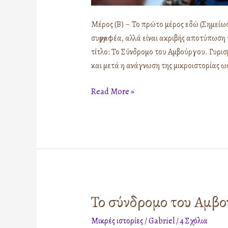
Μέρος (Β) – Το πρώτο μέρος εδώ (Σημείωσ
συγγραφέα, αλλά είναι ακριβής αποτύπωση 
τίτλο: Το Σύνδρομο του Αμβούργου. Γυρισ
και μετά η ανάγνωση της μικροιστορίας ως
Read More »
Το σύνδρομο του Αμβο
Το
σύνδρομο
Μικρές ιστορίες
/
Gabriel
/
4 Σχόλια
του