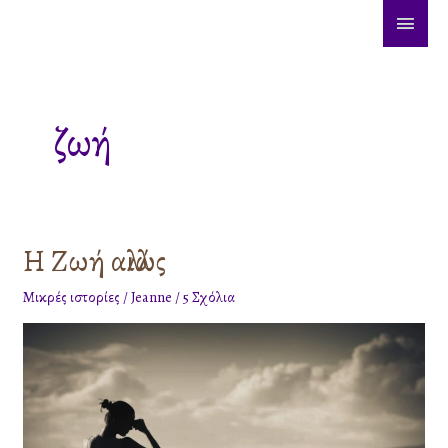
Μετάβαση
ΚΎΡΙ
στο
ΜΕΝ
περιεχόμενο
ζωή
Η Ζωή αλλιώς
Η
Ζωή
Μικρές ιστορίες
/
Jeanne
/
5 Σχόλια
αλλιώς