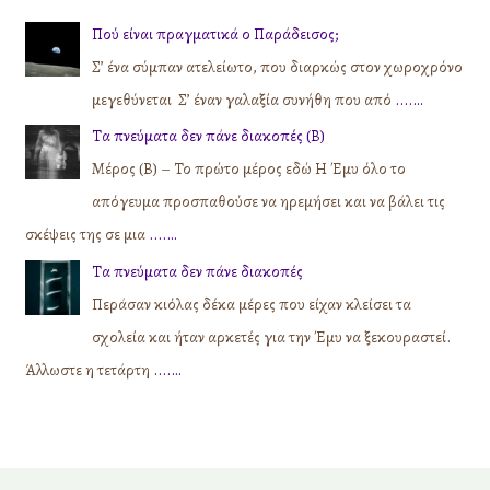
Πού είναι πραγματικά ο Παράδεισος;
Σ’ ένα σύμπαν ατελείωτο, που διαρκώς στον χωροχρόνο
μεγεθύνεται Σ’ έναν γαλαξία συνήθη που από
....…
Τα πνεύματα δεν πάνε διακοπές (Β)
Μέρος (Β) – Το πρώτο μέρος εδώ Η Έμυ όλο το
απόγευμα προσπαθούσε να ηρεμήσει και να βάλει τις
σκέψεις της σε μια
....…
Τα πνεύματα δεν πάνε διακοπές
Περάσαν κιόλας δέκα μέρες που είχαν κλείσει τα
σχολεία και ήταν αρκετές για την Έμυ να ξεκουραστεί.
Άλλωστε η τετάρτη
....…