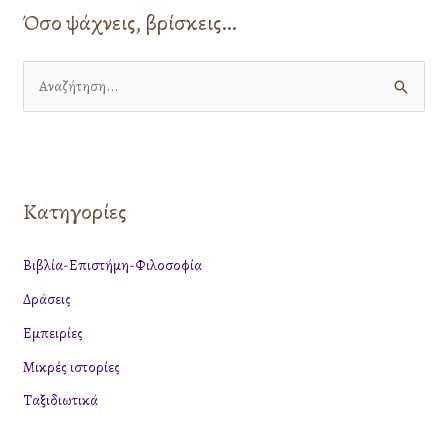
Όσο ψάχνεις, βρίσκεις…
Α
ν
α
ζ
Κατηγορίες
ή
τ
Βιβλία-Επιστήμη-Φιλοσοφία
η
Δράσεις
σ
η
Εμπειρίες
γ
Μικρές ιστορίες
ι
Ταξιδιωτικά
α