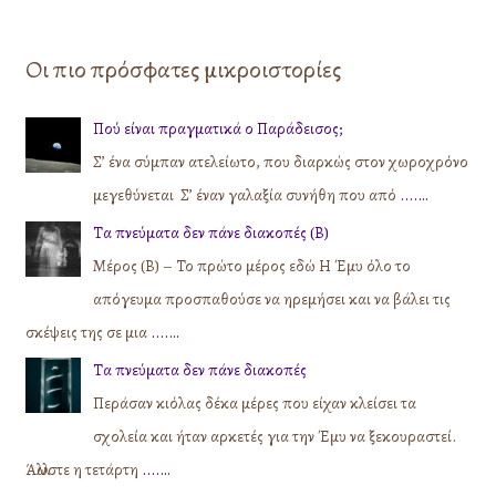
Οι πιο πρόσφατες μικροιστορίες
Πού είναι πραγματικά ο Παράδεισος;
Σ’ ένα σύμπαν ατελείωτο, που διαρκώς στον χωροχρόνο
μεγεθύνεται Σ’ έναν γαλαξία συνήθη που από
....…
Τα πνεύματα δεν πάνε διακοπές (Β)
Μέρος (Β) – Το πρώτο μέρος εδώ Η Έμυ όλο το
απόγευμα προσπαθούσε να ηρεμήσει και να βάλει τις
σκέψεις της σε μια
....…
Τα πνεύματα δεν πάνε διακοπές
Περάσαν κιόλας δέκα μέρες που είχαν κλείσει τα
σχολεία και ήταν αρκετές για την Έμυ να ξεκουραστεί.
Άλλωστε η τετάρτη
....…