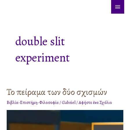
Μετάβαση
ΚΎΡΙ
στο
ΜΕΝ
περιεχόμενο
double slit
experiment
Το πείραμα των δύο σχισμών
Το
πείραμα
Βιβλία-Επιστήμη-Φιλοσοφία
/
Gabriel
/
Αφήστε ένα Σχόλιο
των
δύο
σχισμών