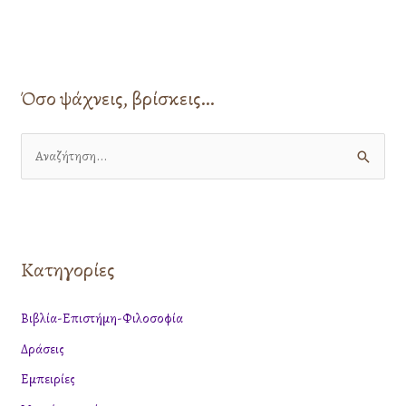
Όσο ψάχνεις, βρίσκεις…
Α
ν
α
ζ
Κατηγορίες
ή
τ
Βιβλία-Επιστήμη-Φιλοσοφία
η
Δράσεις
σ
η
Εμπειρίες
γ