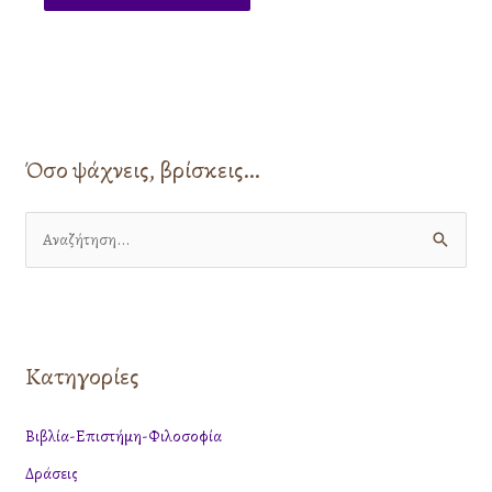
Όσο ψάχνεις, βρίσκεις…
Α
ν
α
ζ
Κατηγορίες
ή
τ
Βιβλία-Επιστήμη-Φιλοσοφία
η
Δράσεις
σ