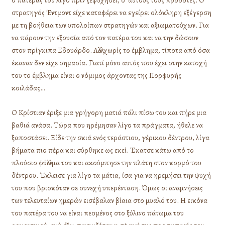
ο πατέρας του λίγο πριν ξεψυχήσει, σ’ αυτούς τους προδότες. Ο
στρατηγός Έντμοντ είχε καταφέρει να εγείρει ολόκληρη εξέγερση
με τη βοήθεια των υπολοίπων στρατηγών και αξιωματούχων. Για
να πάρουν την εξουσία από τον πατέρα του και να την δώσουν
στον πρίγκιπα Εδουάρδο. Αλλά χωρίς το έμβλημα, τίποτα από όσα
έκαναν δεν είχε σημασία. Γιατί μόνο αυτός που έχει στην κατοχή
του το έμβλημα είναι ο νόμιμος άρχοντας της Πορφυρής
κοιλάδας…
Ο Κρίστιαν έριξε μια γρήγορη ματιά πάλι πίσω του και πήρε μια
βαθιά ανάσα. Τώρα που ηρέμησαν λίγο τα πράγματα, ήθελε να
ξαποστάσει. Είδε την σκιά ενός τεράστιου, γέρικου δέντρου, λίγα
βήματα πιο πέρα και σύρθηκε ως εκεί. Έκατσε κάτω από το
πλούσιο φύλλωμα του και ακούμπησε την πλάτη στον κορμό του
δέντρου. Έκλεισε για λίγο τα μάτια, ίσα για να ηρεμήσει την ψυχή
του που βρισκόταν σε συνεχή υπερένταση. Όμως οι αναμνήσεις
των τελευταίων ημερών εισέβαλαν βίαια στο μυαλό του. Η εικόνα
του πατέρα του να είναι πεσμένος στο ξύλινο πάτωμα του