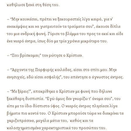
καθήλωσε ξανά στη θέση του.
– “Μην κουνιέσαι, πρέπει να ξεκουραστείς λίγο καιρό, για ν’
ανακάμψεις και να γιατρευτούν τα τραύματα σου”, άκουσε δίπλα
του μια ανδρική φωνή. Γύρισε το βλέμμα του προς τα εκεί και είδε
ένα νεαρό άντρα, ίσως δύο με τρία χρόνια μικρότερο του.
– “Που βρίσκομαι;” τον ρώτησε ο Κρίστιαν.
– “Άρχοντα της Πορφυρής κοιλάδας, είσαι στο σπίτι μου. Μην
ανησυχείς, εδώ είσαι ασφαλής”, του απάντησε ο άγνωστος άντρας.
– “Με ξέρεις!”, αποκρίθηκε ο Κρίστιαν με φωνή που δήλωνε
ξεκάθαρη δυσπιστία. “Εγώ όμως δεν γνωρίζω τ’ όνομα σου”, του
είπε με το ίδιο δύσπιστο ύφος. Ο νεαρός άντρας πλησίασε λίγα
βήματα πιο κοντά του. Ο Κρίστιαν μπορούσε τώρα να διακρίνει τα
γκριζοπράσινα, μεγάλα μάτια του, καθώς και τα
καλοσχηματισμένα χαρακτηριστικά του προσώπου του.