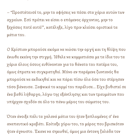
– “Προστάτευσέ το, μην το αφήσεις να πέσει στα χέρια αυτών των
αχρείων. Εσύ πρέπει να είσαι ο επόμενος άρχοντας, μην το
ξεχάσεις ποτέ αυτό!”, κατέληξε, λίγο πριν κλείσει οριστικά τα
μάτια του.
Ο Κρίστιαν μπορούσε ακόμα να νιώσει την οργή και τη θλίψη που
ένιωθε εκείνη την στιγμή. Ήθελε να κομματιάσει με τα ίδια του τα
χέρια όλους όσους ευθύνονταν για το θάνατο του πατέρα του,
όμως έπρεπε να συγκρατηθεί. Μόνο αν παρέμενε ζωντανός θα
μπορούσε να εκδικηθεί και να πάρει πίσω όλα όσα του στέρησαν
τόσο βάναυσα. Ξαφνικά το κορμί του παρέλυσε… Είχε βυθιστεί σε
ένα βαθύ λήθαργο, λόγω της εξάντλησης και των τραυμάτων που
υπήρχαν σχεδόν σε όλο το πάνω μέρος του σώματος του.
Όταν άνοιξε πάλι τα γαλανά μάτια του ήταν ξαπλωμένος σ’ ένα
αναπαυτικό κρεβάτι. Κοίταξε γύρω του, το μέρος που βρισκόταν
ήταν άγνωστο. Έκανε να σηκωθεί, όμως μια έντονη ζαλάδα τον