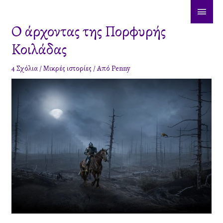
Μετάβαση
ΚΎΡΙ
στο
Ο άρχοντας της Πορφυρής
ΜΕΝ
περιεχόμενο
Κοιλάδας
4 Σχόλια
/
Μικρές ιστορίες
/ Από
Penny