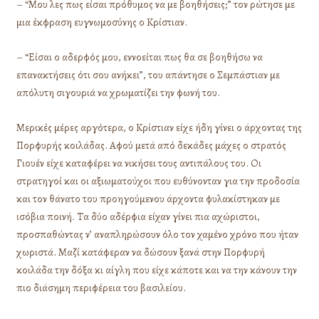
– “Μου λες πως είσαι πρόθυμος να με βοηθήσεις;” τον ρώτησε με
μια έκφραση ευγνωμοσύνης ο Κρίστιαν.
– “Είσαι ο αδερφός μου, εννοείται πως θα σε βοηθήσω να
επανακτήσεις ότι σου ανήκει”, του απάντησε ο Σεμπάστιαν με
απόλυτη σιγουριά να χρωματίζει την φωνή του.
Μερικές μέρες αργότερα, ο Κρίστιαν είχε ήδη γίνει ο άρχοντας της
Πορφυρής κοιλάδας. Αφού μετά από δεκάδες μάχες ο στρατός
Γιουέν είχε καταφέρει να νικήσει τους αντιπάλους του. Οι
στρατηγοί και οι αξιωματούχοι που ευθύνονταν για την προδοσία
και τον θάνατο του προηγούμενου άρχοντα φυλακίστηκαν με
ισόβια ποινή. Τα δύο αδέρφια είχαν γίνει πια αχώριστοι,
προσπαθώντας ν’ αναπληρώσουν όλο τον χαμένο χρόνο που ήταν
χωριστά. Μαζί κατάφεραν να δώσουν ξανά στην Πορφυρή
κοιλάδα την δόξα κι αίγλη που είχε κάποτε και να την κάνουν την
πιο διάσημη περιφέρεια του βασιλείου.