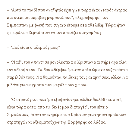
– “Αυτό το παιδί που αναζητάς έχει γίνει τώρα ένας νεαρός άντρας
και στέκεται ακριβώς μπροστά σου”, πληροφόρησε τον
Σεμπάστιαν με φωνή που σιγανό έτρεμε σε κάθε λέξη. Τώρα ήταν
η σειρά του Σεμπάστιαν να τον κοιτάζει σαν χαμένος.
– “Εσύ είσαι ο αδερφός μου;”
– “Ναι!”, του απάντησε μονολεκτικά ο Κρίστιαν και πήρε αγκαλιά
τον αδερφό του. Τα δύο αδέρφια έμειναν πολύ ώρα να συζητούν το
παρελθόν τους. Να θυμούνται παιδικές τους αναμνήσεις, αλλά και να
μιλάνε για τα χρόνια που μεγάλωσαν χώρια.
– “Ο στρατός του πατέρα εξαφανίστηκε αλλά δεν διαλύθηκε ποτέ,
είναι τώρα κάτω από τις δικές μου διαταγές”, του είπε ο
Σεμπάστιαν, όταν τον ενημέρωσε ο Κρίστιαν για την ανταρσία των
στρατηγών κι αξιωματούχων της Πορφυρής κοιλάδας.