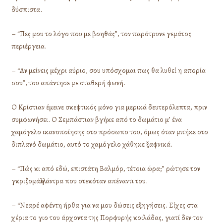
δύσπιστα.
– “Πες μου το λόγο που με βοηθάς”, τον παρότρυνε γεμάτος
περιέργεια.
– “Αν μείνεις μέχρι αύριο, σου υπόσχομαι πως θα λυθεί η απορία
σου”, του απάντησε με σταθερή φωνή.
Ο Κρίστιαν έμεινε σκεφτικός μόνο για μερικά δευτερόλεπτα, πριν
συμφωνήσει. Ο Σεμπάστιαν βγήκε από το δωμάτιο μ’ ένα
χαμόγελο ικανοποίησης στο πρόσωπο του, όμως όταν μπήκε στο
διπλανό δωμάτιο, αυτό το χαμόγελο χάθηκε ξαφνικά.
– “Πώς κι από εδώ, επιστάτη Βαλμόρ, τέτοια ώρα;” ρώτησε τον
γκριζομάλλη άντρα που στεκόταν απέναντι του.
– “Νεαρέ αφέντη ήρθα για να μου δώσεις εξηγήσεις. Είχες στα
χέρια το γιο του άρχοντα της Πορφυρής κοιλάδας, γιατί δεν τον