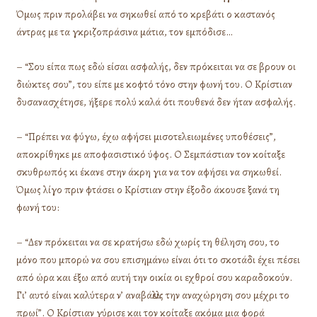
Όμως πριν προλάβει να σηκωθεί από το κρεβάτι ο καστανός
άντρας με τα γκριζοπράσινα μάτια, τον εμπόδισε…
– “Σου είπα πως εδώ είσαι ασφαλής, δεν πρόκειται να σε βρουν οι
διώκτες σου”, του είπε με κοφτό τόνο στην φωνή του. Ο Κρίστιαν
δυσανασχέτησε, ήξερε πολύ καλά ότι πουθενά δεν ήταν ασφαλής.
– “Πρέπει να φύγω, έχω αφήσει μισοτελειωμένες υποθέσεις”,
αποκρίθηκε με αποφασιστικό ύφος. Ο Σεμπάστιαν τον κοίταξε
σκυθρωπός κι έκανε στην άκρη για να τον αφήσει να σηκωθεί.
Όμως λίγο πριν φτάσει ο Κρίστιαν στην έξοδο άκουσε ξανά τη
φωνή του:
– “Δεν πρόκειται να σε κρατήσω εδώ χωρίς τη θέληση σου, το
μόνο που μπορώ να σου επισημάνω είναι ότι το σκοτάδι έχει πέσει
από ώρα και έξω από αυτή την οικία οι εχθροί σου καραδοκούν.
Γι’ αυτό είναι καλύτερα ν’ αναβάλλεις την αναχώρηση σου μέχρι το
πρωί”. Ο Κρίστιαν γύρισε και τον κοίταξε ακόμα μια φορά