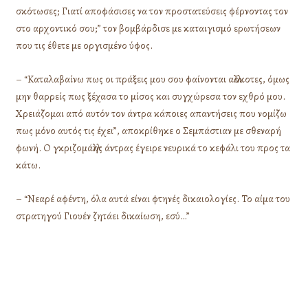
σκότωσες; Γιατί αποφάσισες να τον προστατεύσεις φέρνοντας τον
στο αρχοντικό σου;” τον βομβάρδισε με καταιγισμό ερωτήσεων
που τις έθετε με οργισμένο ύφος.
– “Καταλαβαίνω πως οι πράξεις μου σου φαίνονται αλλόκοτες, όμως
μην θαρρείς πως ξέχασα το μίσος και συγχώρεσα τον εχθρό μου.
Χρειάζομαι από αυτόν τον άντρα κάποιες απαντήσεις που νομίζω
πως μόνο αυτός τις έχει”, αποκρίθηκε ο Σεμπάστιαν με σθεναρή
φωνή. Ο γκριζομάλλης άντρας έγειρε νευρικά το κεφάλι του προς τα
κάτω.
– “Νεαρέ αφέντη, όλα αυτά είναι φτηνές δικαιολογίες. Το αίμα του
στρατηγού Γιουέν ζητάει δικαίωση, εσύ…”