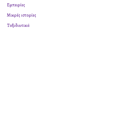
η
Εμπειρίες
γ
Μικρές ιστορίες
ι
Ταξιδιωτικά
α
: