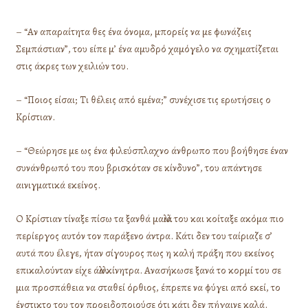
– “Αν απαραίτητα θες ένα όνομα, μπορείς να με φωνάζεις
Σεμπάστιαν”, του είπε μ’ ένα αμυδρό χαμόγελο να σχηματίζεται
στις άκρες των χειλιών του.
– “Ποιος είσαι; Τι θέλεις από εμένα;” συνέχισε τις ερωτήσεις ο
Κρίστιαν.
– “Θεώρησε με ως ένα φιλεύσπλαχνο άνθρωπο που βοήθησε έναν
συνάνθρωπό του που βρισκόταν σε κίνδυνο”, του απάντησε
αινιγματικά εκείνος.
Ο Κρίστιαν τίναξε πίσω τα ξανθά μαλλιά του και κοίταξε ακόμα πιο
περίεργος αυτόν τον παράξενο άντρα. Κάτι δεν του ταίριαζε σ’
αυτά που έλεγε, ήταν σίγουρος πως η καλή πράξη που εκείνος
επικαλούνταν είχε άλλα κίνητρα. Ανασήκωσε ξανά το κορμί του σε
μια προσπάθεια να σταθεί όρθιος, έπρεπε να φύγει από εκεί, το
ένστικτο του τον προειδοποιούσε ότι κάτι δεν πήγαινε καλά.