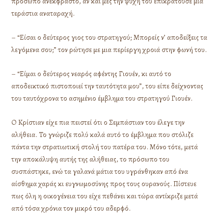
πρόσωπο ανέκφραστο, αν και μες την ψυχή του επικρατούσε μια
τεράστια αναταραχή.
– “Είσαι ο δεύτερος γιος του στρατηγού; Μπορείς ν’ αποδείξεις τα
λεγόμενα σου;” τον ρώτησε με μια περίεργη χροιά στην φωνή του.
– “Είμαι ο δεύτερος νεαρός αφέντης Γιουέν, κι αυτό το
αποδεικτικό πιστοποιεί την ταυτότητα μου”, του είπε δείχνοντας
του ταυτόχρονα το ασημένιο έμβλημα του στρατηγού Γιουέν.
Ο Κρίστιαν είχε πια πειστεί ότι ο Σεμπάστιαν του έλεγε την
αλήθεια. Το γνώριζε πολύ καλά αυτό το έμβλημα που στόλιζε
πάντα την στρατιωτική στολή του πατέρα του. Μόνο τότε, μετά
την αποκάλυψη αυτής της αλήθειας, το πρόσωπο του
συσπάστηκε, ενώ τα γαλανά μάτια του υγράνθηκαν από ένα
αίσθημα χαράς κι ευγνωμοσύνης προς τους ουρανούς. Πίστευε
πως όλη η οικογένεια του είχε πεθάνει και τώρα αντίκριζε μετά
από τόσα χρόνια τον μικρό του αδερφό.