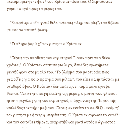
εκνευρισμένη την φωνή του Κρίστιαν πίσω του. Ο Σεμπάστιαν
γύρισε αργά προς το μέρος του.
– “Σε κράτησα εδώ γιατί θέλω κάποιες πληροφορίες”, του δήλωσε
με αποφασιστική φωνή.
– “Τι πληροφορίες;” τον ρώτησε ο Κρίστιαν.
– “Ξέρεις την υπόθεση του στρατηγού Γιουέν πριν από δέκα
χρόνια;”. Ο Κρίστιαν σάστισε για λίγο, δεκάδες ερωτήματα
γεννήθηκαν στο μυαλό του. “Το βλέμμα σου μαρτυράει πως
γνωρίζεις για ποιο πράγμα σου μιλάω”, του είπε ο Σεμπάστιαν με
σταθερό ύφος. Ο Κρίστιαν δεν απάντησε, παρά μόνο έγνεψε
θετικά. “Από την σφαγή εκείνης της μέρας, ο μόνος που γλίτωσε
ήταν ο μεγάλος γιος του στρατηγού, ο άρχοντας της Πορφυρής
κοιλάδας τον πήρε μαζί του. Ξέρεις αν εκείνο το παιδί ζει ακόμα;”
τον ρώτησε με φανερή υπερένταση. Ο Κρίστιαν σήκωσε το κεφάλι
και τον κοίταξε επίμονα, αναρωτήθηκε γιατί αυτός ο άγνωστος