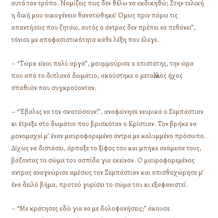
αυτό τον τρόπο. Νομίζεις πως δεν θέλω να εκδικηθώ; Στην τελική
η δική μου οικογένεια θανατώθηκε! Όμως πριν πάρω τις
απαντήσεις που ζητάω, αυτός ο άντρας δεν πρέπει να πεθάνει”,
τόνισε με αποφασιστικότητα κάθε λέξη που έλεγε.
– “Τώρα είναι πολύ αργά”, μουρμούρισε ο επιστάτης, την ώρα
που από το διπλανό δωμάτιο, ακούστηκε ο μεταλλικός ήχος
σπαθιών που συγκρούονταν.
– “Έβαλες να τον σκοτώσουν!”, αναφώνησε νευρικά ο Σεμπάστιαν
κι έτρεξε στο δωμάτιο που βρισκόταν ο Κρίστιαν. Τον βρήκε να
μονομαχεί μ’ έναν μαυροφορεμένο άντρα με καλυμμένο πρόσωπο.
Δίχως να διστάσει, άρπαξε το ξίφος του και μπήκε ανάμεσα τους,
βάζοντας το σώμα του ασπίδα για εκείνον. Ο μαυροφορεμένος
άντρας αναγνώρισε αμέσως τον Σεμπάστιαν και οπισθοχώρησε μ’
ένα δειλό βήμα, προτού γυρίσει το σώμα του κι εξαφανιστεί.
– “Με κράτησες εδώ για να με δολοφονήσεις;” άκουσε