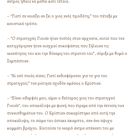
άντρας ήθελε να μάθει κάτι τέτοιο.
– “Γιατί σε νοιάζει αν ζει ο γιος ενός προδότη;” του πέταξε με
καυστικό τρόπο.
– “Ο στρατηγός Γιουέν ήταν πιστός στον άρχοντα, αυτοί που τον
κατηγόρησαν ήταν αισχροί συκοφάντες που ζήλευαν τις
ικανότητες του και την δύναμη του στρατού του”, σύριξε με θυμό ο
Σεμπάστιαν.
– “Κι εσύ ποιός είσαι; Γιατί ενδιαφέρεσαι για το γιο του
στρατηγού;” τον ρώτησε σχεδόν αμέσως ο Κρίστιαν.
– “Είναι αδερφός μου, είμαι ο δεύτερος γιος του στρατηγού
Γιουέν”, του αποκάλυψε με φωνή που έτρεμε από την ένταση των
συναισθημάτων του. Ο Κρίστιαν σοκαρίστηκε από αυτή την
αποκάλυψη, το σώμα του έστεκε άκαμπτο, σαν ένα άψυχο
κομμάτι βράχου. Κοιτούσε το νεαρό άντρα απέναντι του με