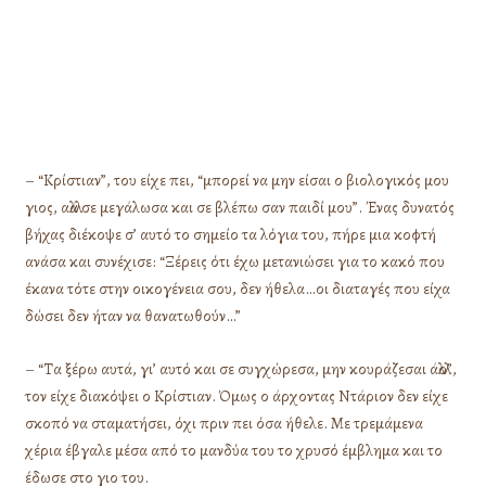
– “Κρίστιαν”, του είχε πει, “μπορεί να μην είσαι ο βιολογικός μου
γιος, αλλά σε μεγάλωσα και σε βλέπω σαν παιδί μου”. Ένας δυνατός
βήχας διέκοψε σ’ αυτό το σημείο τα λόγια του, πήρε μια κοφτή
ανάσα και συνέχισε: “Ξέρεις ότι έχω μετανιώσει για το κακό που
έκανα τότε στην οικογένεια σου, δεν ήθελα…οι διαταγές που είχα
δώσει δεν ήταν να θανατωθούν…”
– “Τα ξέρω αυτά, γι’ αυτό και σε συγχώρεσα, μην κουράζεσαι άλλο”,
τον είχε διακόψει ο Κρίστιαν. Όμως ο άρχοντας Ντάριον δεν είχε
σκοπό να σταματήσει, όχι πριν πει όσα ήθελε. Με τρεμάμενα
χέρια έβγαλε μέσα από το μανδύα του το χρυσό έμβλημα και το
έδωσε στο γιο του.