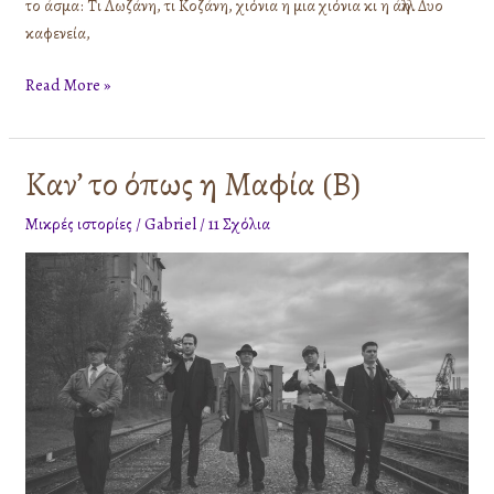
το άσμα: Τι Λωζάνη, τι Κοζάνη, χιόνια η μια χιόνια κι η άλλη. Δυο
καφενεία,
Read More »
Καν’ το όπως η Μαφία (Β)
Καν’
το
Μικρές ιστορίες
/
Gabriel
/
11 Σχόλια
όπως
η
Μαφία
(Β)