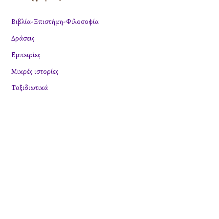
τ
Βιβλία-Επιστήμη-Φιλοσοφία
η
Δράσεις
σ
η
Εμπειρίες
γ
Μικρές ιστορίες
ι
Ταξιδιωτικά
α
: