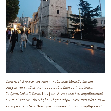
Εισαγωγή Ανοίγεις τον χάρτη της Δυτικής Μακεδονίας και
ψάχνεις για ταξιδιωτικό προορισμό… Καστοριά, Πρέσπες,
Γρεβενά, Βάλια Κάλντα, Νυμφαίο. Λίμνες από δω, παραδοσιακοί
οικισμοί από κει, εθνικός δρυμός πιο πέρα…Ακούσατε κάποιον να
επιλέγει την Κοζάνη; Ίσως μόνο κάποιος που παρασύρθηκε από