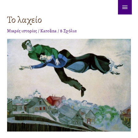
Μετάβαση
ΚΎΡΙ
στο
Το λαχείο
ΜΕΝ
Το
περιεχόμενο
λαχείο
Μικρές ιστορίες
/
Karolina
/
8 Σχόλια