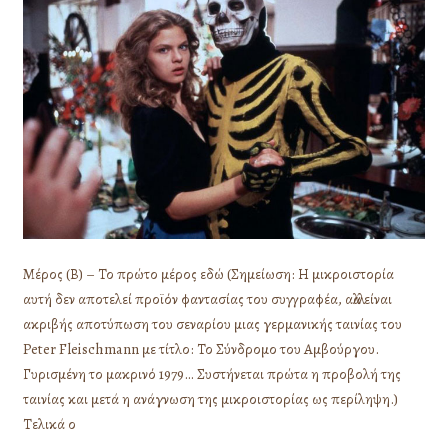
(Β)
Μέρος (Β) – Το πρώτο μέρος εδώ (Σημείωση: Η μικροιστορία
αυτή δεν αποτελεί προϊόν φαντασίας του συγγραφέα, αλλά είναι
ακριβής αποτύπωση του σεναρίου μιας γερμανικής ταινίας του
Peter Fleischmann με τίτλο: Το Σύνδρομο του Αμβούργου.
Γυρισμένη το μακρινό 1979… Συστήνεται πρώτα η προβολή της
ταινίας και μετά η ανάγνωση της μικροιστορίας ως περίληψη.)
Τελικά ο