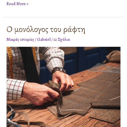
Read More »
Ο μονόλογος του ράφτη
Ο
μονόλογος
Μικρές ιστορίες
/
Gabriel
/
12 Σχόλια
του
ράφτη