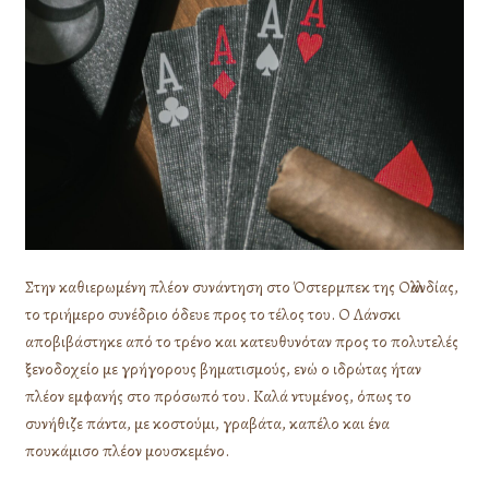
Στην καθιερωμένη πλέον συνάντηση στο Όστερμπεκ της Ολλανδίας,
το τριήμερο συνέδριο όδευε προς το τέλος του. Ο Λάνσκι
αποβιβάστηκε από το τρένο και κατευθυνόταν προς το πολυτελές
ξενοδοχείο με γρήγορους βηματισμούς, ενώ ο ιδρώτας ήταν
πλέον εμφανής στο πρόσωπό του. Καλά ντυμένος, όπως το
συνήθιζε πάντα, με κοστούμι, γραβάτα, καπέλο και ένα
πουκάμισο πλέον μουσκεμένο.