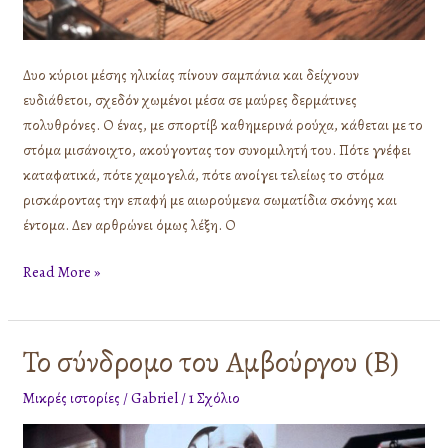
Δυο κύριοι μέσης ηλικίας πίνουν σαμπάνια και δείχνουν
ευδιάθετοι, σχεδόν χωμένοι μέσα σε μαύρες δερμάτινες
πολυθρόνες. Ο ένας, με σπορτίβ καθημερινά ρούχα, κάθεται με το
στόμα μισάνοιχτο, ακούγοντας τον συνομιλητή του. Πότε γνέφει
καταφατικά, πότε χαμογελά, πότε ανοίγει τελείως το στόμα
ρισκάροντας την επαφή με αιωρούμενα σωματίδια σκόνης και
έντομα. Δεν αρθρώνει όμως λέξη. Ο
Read More »
Το σύνδρομο του Αμβούργου (Β)
Το
σύνδρομο
Μικρές ιστορίες
/
Gabriel
/
1 Σχόλιο
του
Αμβούργου