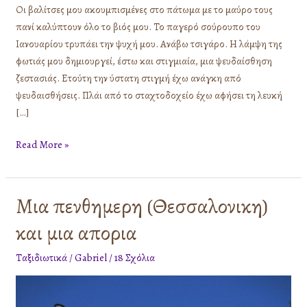
Οι βαλίτσες μου ακουμπισμένες στο πάτωμα με το μαύρο τους
πανί καλύπτουν όλο το βιός μου. Το παγερό σούρουπο του
Ιανουαρίου τρυπάει την ψυχή μου. Ανάβω τσιγάρο. Η λάμψη της
φωτιάς μου δημιουργεί, έστω και στιγμιαία, μια ψευδαίσθηση
ζεστασιάς. Ετούτη την ύστατη στιγμή έχω ανάγκη από
ψευδαισθήσεις. Πλάι από το σταχτοδοχείο έχω αφήσει τη λευκή
[…]
Read More »
Μια πενθημερη (Θεσσαλονικη)
Μια
πενθημερη
και μια απορια
(Θεσσαλονικη)
και
Ταξιδιωτικά
/
Gabriel
/
18 Σχόλια
μια
απορια