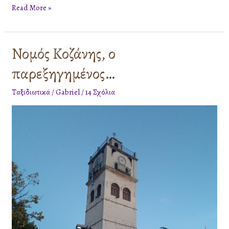
Read More »
Νομός Κοζάνης, ο
Νομός
Κοζάνης,
παρεξηγημένος…
ο
παρεξηγημένος…
Ταξιδιωτικά
/
Gabriel
/
14 Σχόλια