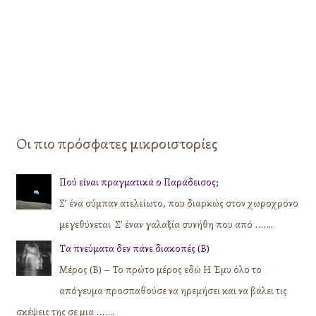
Οι πιο πρόσφατες μικροιστορίες
Πού είναι πραγματικά ο Παράδεισος;
Σ’ ένα σύμπαν ατελείωτο, που διαρκώς στον χωροχρόνο
μεγεθύνεται Σ’ έναν γαλαξία συνήθη που από
....…
Τα πνεύματα δεν πάνε διακοπές (Β)
Μέρος (Β) – Το πρώτο μέρος εδώ Η Έμυ όλο το
απόγευμα προσπαθούσε να ηρεμήσει και να βάλει τις
σκέψεις της σε μια
....…