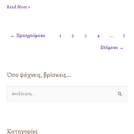
Read More »
←
Προηγούμενα
1
2
3
4
…
7
Επόμενο
→
Όσο ψάχνεις, βρίσκεις…
Α
ν
α
ζ
Κατηγορίες
ή