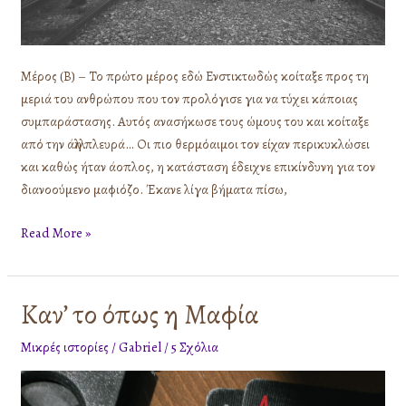
Μέρος (Β) – Το πρώτο μέρος εδώ Ενστικτωδώς κοίταξε προς τη
μεριά του ανθρώπου που τον προλόγισε για να τύχει κάποιας
συμπαράστασης. Αυτός ανασήκωσε τους ώμους του και κοίταξε
από την άλλη πλευρά… Οι πιο θερμόαιμοι τον είχαν περικυκλώσει
και καθώς ήταν άοπλος, η κατάσταση έδειχνε επικίνδυνη για τον
διανοούμενο μαφιόζο. Έκανε λίγα βήματα πίσω,
Read More »
Καν’ το όπως η Μαφία
Καν’
το
Μικρές ιστορίες
/
Gabriel
/
5 Σχόλια
όπως
η
Μαφία